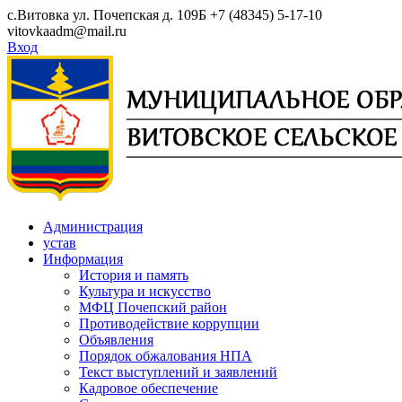
Skip
с.Витовка ул. Почепская д. 109Б
+7 (48345) 5-17-10
to
vitovkaadm@mail.ru
content
Вход
Администрация
устав
Информация
История и память
Культура и искусство
МФЦ Почепский район
Противодействие коррупции
Объявления
Порядок обжалования НПА
Текст выступлений и заявлений
Кадровое обеспечение