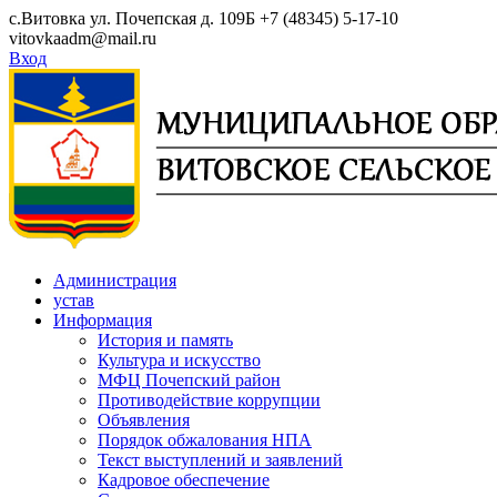
Skip
с.Витовка ул. Почепская д. 109Б
+7 (48345) 5-17-10
to
vitovkaadm@mail.ru
content
Вход
Администрация
устав
Информация
История и память
Культура и искусство
МФЦ Почепский район
Противодействие коррупции
Объявления
Порядок обжалования НПА
Текст выступлений и заявлений
Кадровое обеспечение