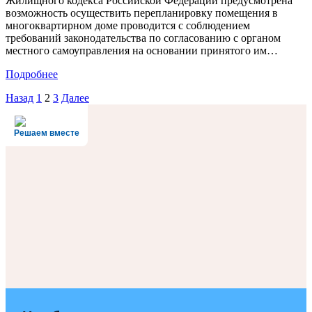
Жилищного кодекса Российской Федерации предусмотрена
возможность осуществить перепланировку помещения в
многоквартирном доме проводится с соблюдением
требований законодательства по согласованию с органом
местного самоуправления на основании принятого им…
Подробнее
Навигация
Назад
1
2
3
Далее
по
Решаем вместе
записям