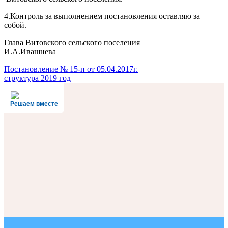
4.Контроль за выполнением постановления оставляю за
собой.
Глава Витовского сельского поселения
И.А.Ивашнева
Навигация
Постановление № 15-п от 05.04.2017г.
структура 2019 год
по
записям
Решаем вместе