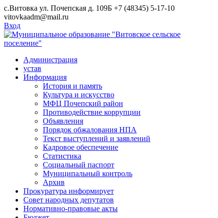
Skip
с.Витовка ул. Почепская д. 109Б
+7 (48345) 5-17-10
to
vitovkaadm@mail.ru
content
Вход
Администрация
устав
Информация
История и память
Культура и искусство
МФЦ Почепский район
Противодействие коррупции
Объявления
Порядок обжалования НПА
Текст выступлений и заявлений
Кадровое обеспечение
Статистика
Социальный паспорт
Муниципальный контроль
Архив
Прокуратура информирует
Совет народных депутатов
Нормативно-правовые акты
Бюджет