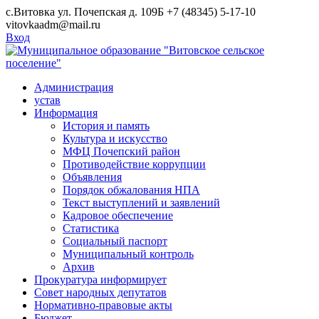
Skip
с.Витовка ул. Почепская д. 109Б
+7 (48345) 5-17-10
to
vitovkaadm@mail.ru
content
Вход
Администрация
устав
Информация
История и память
Культура и искусство
МФЦ Почепский район
Противодействие коррупции
Объявления
Порядок обжалования НПА
Текст выступлений и заявлений
Кадровое обеспечение
Статистика
Социальный паспорт
Муниципальный контроль
Архив
Прокуратура информирует
Совет народных депутатов
Нормативно-правовые акты
Бюджет