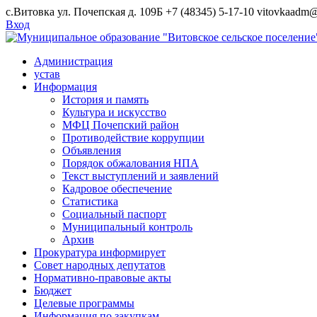
Skip
с.Витовка ул. Почепская д. 109Б
+7 (48345) 5-17-10
vitovkaadm@
to
Вход
content
Администрация
устав
Информация
История и память
Культура и искусство
МФЦ Почепский район
Противодействие коррупции
Объявления
Порядок обжалования НПА
Текст выступлений и заявлений
Кадровое обеспечение
Статистика
Социальный паспорт
Муниципальный контроль
Архив
Прокуратура информирует
Совет народных депутатов
Нормативно-правовые акты
Бюджет
Целевые программы
Информация по закупкам