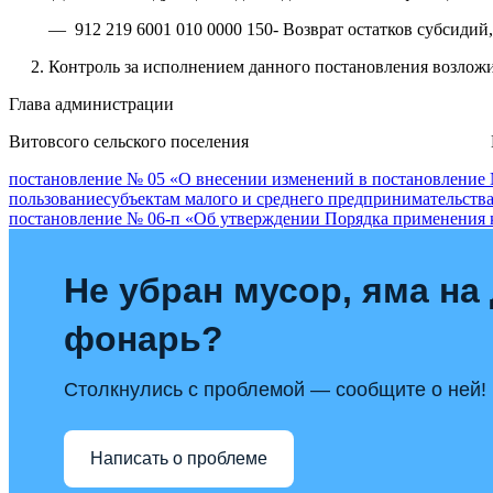
— 912 219 6001 010 0000 150- Возврат остатков субсидий,
2. Контроль за исполнением данного постановления возложит
Глава администрации
Витовсого сельского поселения И.А.
Навигация
постановление № 05 «О внесении изменений в постановление № 
пользованиесубъектам малого и среднего предпринимательств
по
постановление № 06-п «Об утверждении Порядка применения
записям
Не убран мусор, яма на 
фонарь?
Столкнулись с проблемой — сообщите о ней!
Написать о проблеме