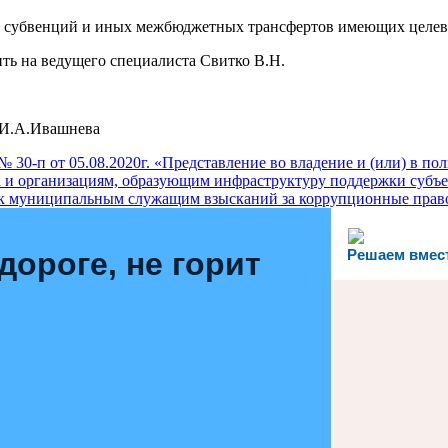
 субвенций и иных межбюджетных трансфертов имеющих целево
ь на ведущего специалиста Свитко В.Н.
Ивашнева
30-п от 05.08.2020г. «Представление во владение и (или) в по
а и организациям, образующим инфраструктуру поддержки субъе
 к муниципальным служащим взысканий за коррупционные пра
дороге, не горит
Решаем вмес