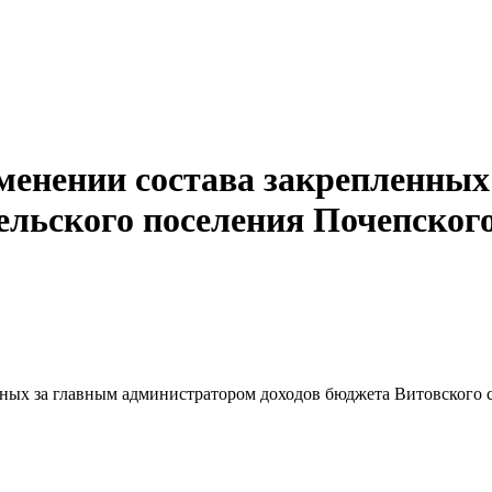
зменении состава закрепленны
сельского поселения Почепско
нных за главным администратором доходов бюджета Витовского 