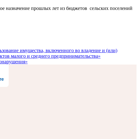
е назначение прошлых лет из бюджетов сельских поселений
льзование имущества, включенного во владение и (или)
ктов малого и среднего предпринимательства»
вонарушения»
те