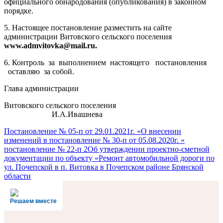
официального обнародования (опубликования) в законном
порядке.
5. Настоящее постановление разместить на сайте
администрации Витовского сельского поселения
www.
admvitovka@
mail.
ru.
6. Контроль за выполнением настоящего постановления
оставляю за собой.
Глава администрации
Витовского сельского поселения
И.А.Ивашнева
Навигация
Постановление № 05-п от 29.01.2021г. «О внесении
изменений в постановление № 30-п от 05.08.2020г. «
по
постановление № 22-п 2Об утверждении проектно-сметной
записям
документации по объекту «Ремонт автомобильной дороги по
ул. Почепской в п. Витовка в Почепском районе Брянской
области
Решаем вместе