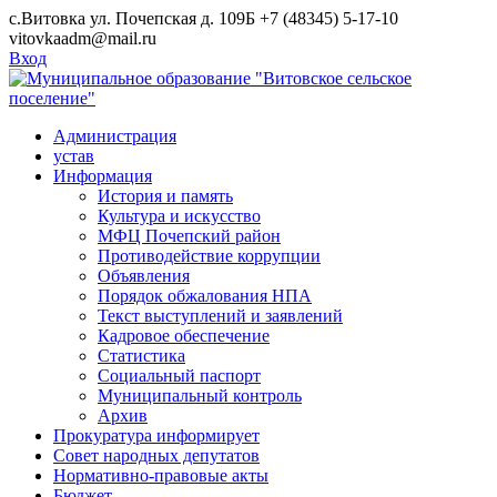
Skip
с.Витовка ул. Почепская д. 109Б
+7 (48345) 5-17-10
to
vitovkaadm@mail.ru
content
Вход
Администрация
устав
Информация
История и память
Культура и искусство
МФЦ Почепский район
Противодействие коррупции
Объявления
Порядок обжалования НПА
Текст выступлений и заявлений
Кадровое обеспечение
Статистика
Социальный паспорт
Муниципальный контроль
Архив
Прокуратура информирует
Совет народных депутатов
Нормативно-правовые акты
Бюджет