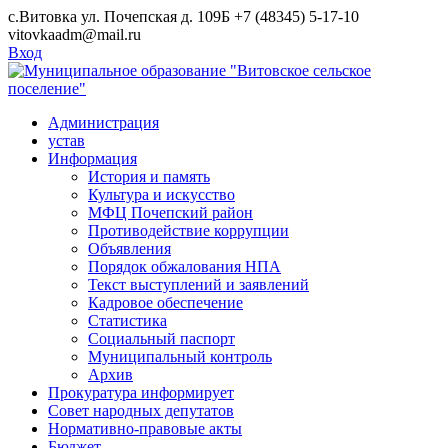
Skip
с.Витовка ул. Почепская д. 109Б
+7 (48345) 5-17-10
to
vitovkaadm@mail.ru
content
Вход
Администрация
устав
Информация
История и память
Культура и искусство
МФЦ Почепский район
Противодействие коррупции
Объявления
Порядок обжалования НПА
Текст выступлений и заявлений
Кадровое обеспечение
Статистика
Социальный паспорт
Муниципальный контроль
Архив
Прокуратура информирует
Совет народных депутатов
Нормативно-правовые акты
Бюджет