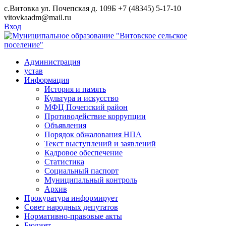
Skip
с.Витовка ул. Почепская д. 109Б
+7 (48345) 5-17-10
to
vitovkaadm@mail.ru
content
Вход
Администрация
устав
Информация
История и память
Культура и искусство
МФЦ Почепский район
Противодействие коррупции
Объявления
Порядок обжалования НПА
Текст выступлений и заявлений
Кадровое обеспечение
Статистика
Социальный паспорт
Муниципальный контроль
Архив
Прокуратура информирует
Совет народных депутатов
Нормативно-правовые акты
Бюджет