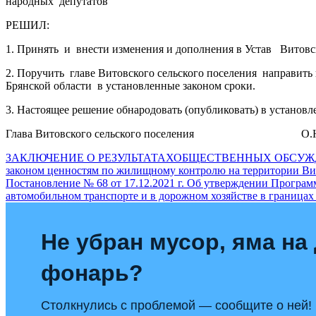
народных депутатов
РЕШИЛ:
1. Принять и внести изменения и дополнения в Устав Витовс
2. Поручить главе Витовского сельского поселения направит
Брянской области в установленные законом сроки.
3. Настоящее решение обнародовать (опубликовать) в установл
Глава Витовского сельского поселения О.Н.Б
Навигация
ЗАКЛЮЧЕНИЕ О РЕЗУЛЬТАТАХОБЩЕСТВЕННЫХ ОБСУЖДЕНИЙ про
законом ценностям по жилищному контролю на территории Вит
по
Постановление № 68 от 17.12.2021 г. Об утверждении Програ
записям
автомобильном транспорте и в дорожном хозяйстве в границах
Не убран мусор, яма на 
фонарь?
Столкнулись с проблемой — сообщите о ней!