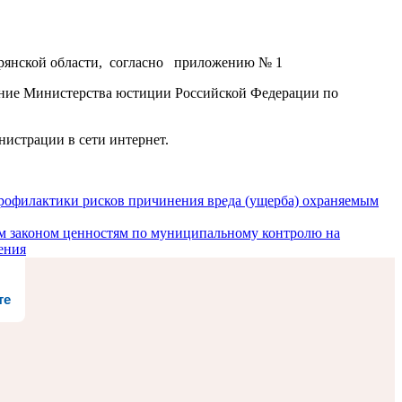
Брянской области, согласно приложению № 1
ление Министерства юстиции Российской Федерации по
нистрации в сети интернет.
ктики рисков причинения вреда (ущерба) охраняемым
ым законом ценностям по муниципальному контролю на
ения
те