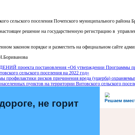
кого сельского поселения Почепского муниципального района 
ь настоящее решение на государственную регистрацию в управ
енном законом порядке и разместить на официальном сайте адми
ориванова
екта постановления «Об утверждении Программы профила
овского сельского поселения на 2022 год»
ммы профилактики рисков причинения вреда (ущерба) охраняем
 населенных пунктов на территории Витовского сельского посел
дороге, не горит
Решаем вмес