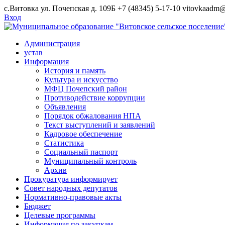
Skip
с.Витовка ул. Почепская д. 109Б
+7 (48345) 5-17-10
vitovkaadm@
to
Вход
content
Администрация
устав
Информация
История и память
Культура и искусство
МФЦ Почепский район
Противодействие коррупции
Объявления
Порядок обжалования НПА
Текст выступлений и заявлений
Кадровое обеспечение
Статистика
Социальный паспорт
Муниципальный контроль
Архив
Прокуратура информирует
Совет народных депутатов
Нормативно-правовые акты
Бюджет
Целевые программы
Информация по закупкам