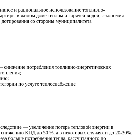
ктивное и рациональное использование топливно-
артиры в жилом доме теплом и горячей водой; -экономия
е дотирования со стороны муниципалитета
 — снижение потребления топливно-энергетических
ления;
вляемых населению;
атегории по услуге теплоснабжение
следствие — увеличение потерь тепловой энергии в
 снижению КПД до 50 %, а в некоторых случаях и до 20-30%.
аза больше потребления тепла, рассчитанного по