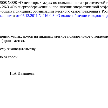
.2008 №889 «О некоторых мерах по повышению энергетической и
 № 26-З «Об энергосбережении и повышении энергетической эффе
б общих принципах организации местного самоуправления в Рос
бжении»
и
от 07.12.2011 N 416-ФЗ «О водоснабжении и водоотве
рных жилых домов на индивидуальное поквартирное отопление
(прилагается).
ему законодательству.
ю за собой.
.А.Ивашнева