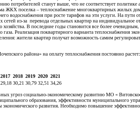
ению потребителей станут выше, что не соответствует политик
ма ЖКХ поселка – теплоснабжение многоквартирных жилых домов
его водоснабжения при росте тарифов на эти услуги. На пути от
ых сетей из-за перевода отдельных квартир на индивидуальное 
хозяйства. В последние годы становится все более очевидным, 
о газа. Реализация поквартирного варианта теплоснабжения эк
еления: жители квартир получат возможность самим регулироват
Почепского района» на оплату теплоснабжения постоянно растет:
2017
2018
2019
2020
2021
29,18
30,21
30,79
32,51
34,26
вных угроз социально-экономическому развитию МО « Витовское
иципального образования, эффективности муниципального управ
ы экономического развития. Необходимо повышение эффективно