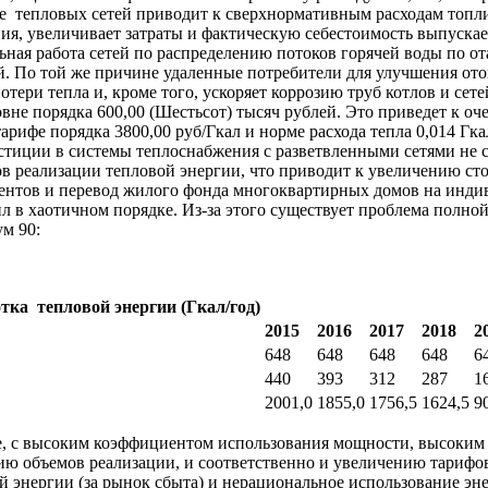
 тепловых сетей приводит к сверхнормативным расходам топли
ния, увеличивает затраты и фактическую себестоимость выпуск
льная работа сетей по распределению потоков горячей воды по
й. По той же причине удаленные потребители для улучшения ото
тери тепла и, кроме того, ускоряет коррозию труб котлов и сет
вне порядка 600,00 (Шестьсот) тысяч рублей. Это приведет к о
фе порядка 3800,00 руб/Гкал и норме расхода тепла 0,014 Гкал
стиции в системы теплоснабжения с разветвленными сетями не 
ов реализации тепловой энергии, что приводит к увеличению с
нентов и перевод жилого фонда многоквартирных домов на инди
в хаотичном порядке. Из-за этого существует проблема полной 
м 90:
тка тепловой энергии
(Гкал/год)
2015
2016
2017
2018
2
648
648
648
648
6
440
393
312
287
1
2001,0
1855,0
1756,5
1624,5
9
зе, с высоким коэффициентом использования мощности, высоки
ию объемов реализации, и соответственно и увеличению тарифов
 энергии (за рынок сбыта) и нерациональное использование эне