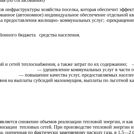
ья (по согласованию)
тов инфраструктуры хозяйства поселка, которая обеспечит эффе
ованное (автономное) индивидуальное обеспечение отдельной кв
ва предоставления жилищно- коммунальных услуг; -прекращени
айонного бюджета средства населения.
й и сетей теплоснабжения, а также затрат по их содержанию;
ие коммунальных услуг в части отоп
ачества услуг, предоста
овня на выплаты субсидий малоимущим, выплаты по льготной к
ляется снижение объемов реализации тепловой энергии, и как 
рнизации тепловых сетей. При производстве тепловой энергии и
, оцененная по фактически замеряемому расходу газа, в 1,5—2 р