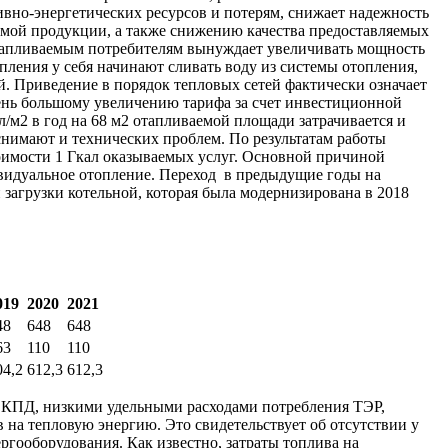
вно-энергетических ресурсов и потерям, снижает надежность
аемой продукции, а также снижению качества предоставляемых
 отапливаемым потребителям вынуждает увеличивать мощность
пления у себя начинают сливать воду из системы отопления,
ей. Приведение в порядок тепловых сетей фактически означает
чень большому увеличению тарифа за счет инвестиционной
/м2 в год на 68 м2 отапливаемой площади затрачивается и
снимают и технических проблем. По результатам работы
тоимости 1 Гкал оказываемых услуг. Основной причиной
видуальное отопление. Переход в предыдущие годы на
загрузки котельной, которая была модернизирована в 2018
019
2020
2021
48
648
648
63
110
110
04,2
612,3
612,3
м КПД, низкими удельными расходами потребления ТЭР,
 на тепловую энергию. Это свидетельствует об отсутствии у
ргооборудования. Как известно, затраты топлива на