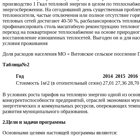
производство 1 Гкал тепловой энергии в целом по теплоснабж
энергосбережении. На сегодняшний день существенная пробле
теплоносителя, частые отключения или полное отсутствие горяч
тепловых сетей достигают 40-50 %, расбалансировость теплов
профинансировать столь масштабную реконструкцию теплового 
переход на поквартирное теплоснабжение на основе природног
восстановление изношенных теплосетей. Выгоден он и для нас
условия проживания
Доля расходов населения МО « Витовское сельское поселение 
Таблица№2
Год
2014
2015
2016
Стоимость 1м\2 (в отопительный сезон)
27,01
27,36
28,70
В условиях роста тарифов на тепловую энергию одной из осно
конкурентоспособности предприятий, отраслей экономики мун
энергетических и коммунальных ресурсов, опережающих темп
развития муниципального образования.
2.
Цели и задачи программы
Основными целями настоящей программы являются: