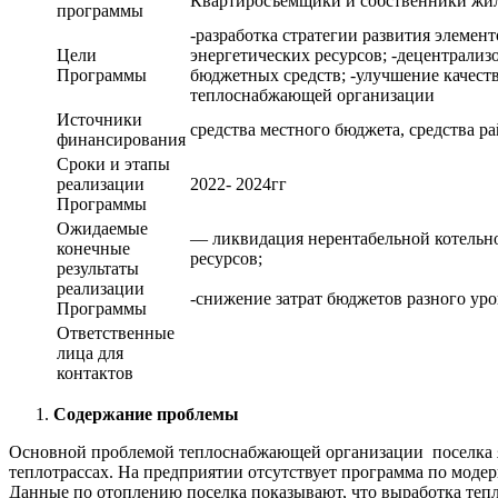
Квартиросъемщики и собственники жил
программы
-разработка стратегии развития элемен
Цели
энергетических ресурсов; -децентрализ
Программы
бюджетных средств; -улучшение качест
теплоснабжающей организации
Источники
средства местного бюджета, средства р
финансирования
Сроки и этапы
реализации
2022- 2024гг
Программы
Ожидаемые
— ликвидация нерентабельной котельно
конечные
ресурсов; — удешевлен
результаты
— повышение к
реализации
-снижение затрат бюджетов разного ур
Программы
Ответственные
лица для
контактов
Содержание проблемы
Основной проблемой теплоснабжающей организации поселка яв
теплотрассах. На предприятии отсутствует программа по моде
Данные по отоплению поселка показывают, что выработка тепла