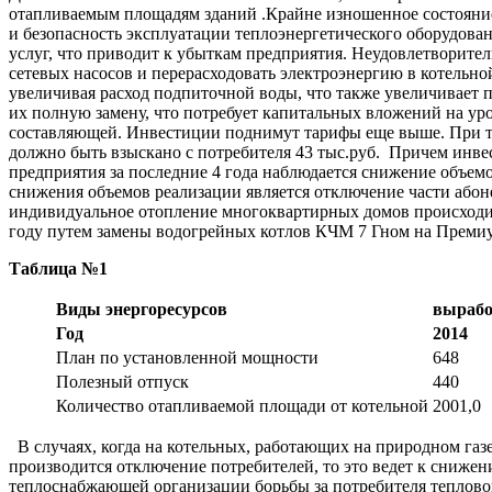
отапливаемым площадям зданий .Крайне изношенное состояние
и безопасность эксплуатации теплоэнергетического оборудова
услуг, что приводит к убыткам предприятия. Неудовлетворите
сетевых насосов и перерасходовать электроэнергию в котельно
увеличивая расход подпиточной воды, что также увеличивает по
их полную замену, что потребует капитальных вложений на уро
составляющей. Инвестиции поднимут тарифы еще выше. При тари
должно быть взыскано с потребителя 43 тыс.руб. Причем инве
предприятия за последние 4 года наблюдается снижение объем
снижения объемов реализации является отключение части або
индивидуальное отопление многоквартирных домов происходил 
году путем замены водогрейных котлов КЧМ 7 Гном на Премиу
Таблица №1
Виды энергоресурсов
вырабо
Год
2014
План по установленной мощности
648
Полезный отпуск
440
Количество отапливаемой площади от котельной
2001,0
В случаях, когда на котельных, работающих на природном га
производится отключение потребителей, то это ведет к снижен
теплоснабжающей организации борьбы за потребителя тепловой