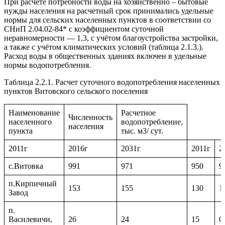
При расчёте потребности воды на хозяйственно – бытовые
нужды населения на расчетный срок принимались удельные
нормы для сельских населенных пунктов в соответствии со
СНиП 2.04.02-84* с коэффициентом суточной
неравномерности — 1,3, с учётом благоустройства застройки,
а также с учётом климатических условий (таблица 2.1.3.).
Расход воды в общественных зданиях включен в удельные
нормы водопотребления.
Таблица 2.2.1. Расчет суточного водопотребления населенных
пунктов Витовского сельского поселения
Наименование
Расчетное
Численность
населенного
водопотребление,
населения
пункта
тыс. м3/ сут.
2011г
2016г
2031г
2011г
2
с.Витовка
991
971
950
9
п.Кирпичный
153
155
130
1
Завод
п.
Василевичи,
26
24
15
0