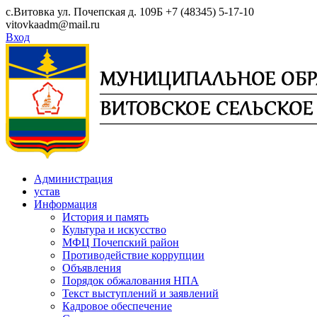
Skip
с.Витовка ул. Почепская д. 109Б
+7 (48345) 5-17-10
to
vitovkaadm@mail.ru
content
Вход
Администрация
устав
Информация
История и память
Культура и искусство
МФЦ Почепский район
Противодействие коррупции
Объявления
Порядок обжалования НПА
Текст выступлений и заявлений
Кадровое обеспечение