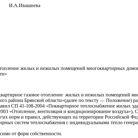
А.Ивашнева
е отопление жилых и нежилых помещений многоквартирных домо
ти»
оквартирное газовое отопление жилых и нежилых помещений м
го района Брянской области»(далее по тексту — Положение) ра
вил СП 41-108-2004 «Поквартирное теплоснабжение жилых здан
2003 «Отопление, вентиляция и кондиционирование воздуха»), С
гих норм и правил, действующих на территории Российской Фе
тирных систем теплоснабжения с индивидуальными тепло генер
симо от форм собственности.