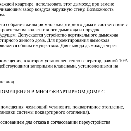
ждой квартире, использовать этот дымоход при замене
печивающим забор воздуха наружную стену. Возможность
ом.
го собрания жильцов многоквартирного дома в соответствии с
троительства коллективного дымохода и порядок
будущем. Допускается устройство вертикального дымохода
артирного жилого дома. Для проектирования дымохода
 является общим имуществом. Для вывода дымохода через
помещения, в котором установлен тепло генератор, равной 10%
одействующими запорными клапанами, установленными на
период.
 ПОМЕЩЕНИЯ В МНОГОКВАРТИРНОМ ДОМЕ С
к помещения, желающий установить поквартирное отопление,
становки системы поквартирного отопления).
основанием для отказа в согласовании переустройства