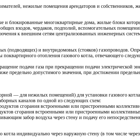
нимателей, нежилые помещения арендаторов и собственников, ж
ые и блокированные многоквартирные дома, жилые блоки кото
общих входов, чердаков, подполий, вспомогательных помещени
лючения к внешним сетям централизованных инженерных систем
х (подводящих) и внутридомовых (стояков) газопроводов. Опред
мы поквартирного отопления газового котла, отвечающего следу
ращение подачи газа при прекращении подачи электрической эн
иже предельно допустимого значения, при достижении предельн
торной — для нежилых помещений) для установки газового котла
аборных каналов по одной из следующих схем:
 продуктов сгорания встроенными или пристроенными коллектив
родуктов сгорания встроенными или пристроенными коллективны
ивающим забор воздуха через стену и подачу его непосредствен
 котла индивидуально через наружную стену (в том числе через