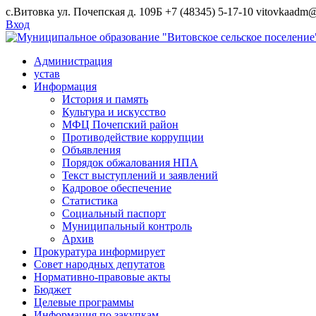
Skip
с.Витовка ул. Почепская д. 109Б
+7 (48345) 5-17-10
vitovkaadm@
to
Вход
content
Администрация
устав
Информация
История и память
Культура и искусство
МФЦ Почепский район
Противодействие коррупции
Объявления
Порядок обжалования НПА
Текст выступлений и заявлений
Кадровое обеспечение
Статистика
Социальный паспорт
Муниципальный контроль
Архив
Прокуратура информирует
Совет народных депутатов
Нормативно-правовые акты
Бюджет
Целевые программы
Информация по закупкам