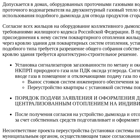
Допускается в домах, оборудованных проточными газовыми во
проточного водонагревателя на двухконтурный газовый тепло
использования подобного дымохода для отвода продуктов сгора
Согласие всех жильцов на оборудование коллективного дымох
требованиями жилищного кодекса Российской Федерации. В пр
присоединения к нему систем поквартирного отопления жильцо
через кровлю здания для поквартирных систем отопления, уст
подобного типа требуется разрешение общего собрания собств
кровлю здания требуется архитектурно-строительное решение.
Установка сигнализаторов загазованности по метану и о
НКПРП природного газа или ПДК оксида углерода. Сигн
вводе газа в помещение и отключающими подачу газа по 
Вынос стояков систем инженерного обеспечения за 
Переустройство квартиры с установкой системы по
ПОРЯДОК ПОДАЧИ ЗАЯВЛЕНИЯ И ОФОРМЛЕНИЯ 
ЦЕНТРАЛИЗОВАННЫМ ОТОПЛЕНИЕМ НА ИНДИВИД
После получения согласия на устройство дымохода и от
за счет собственных средств подготавливает и оформляе
Несоответствие проекта переустройства (установки системы по
муниципальным органом, осуществляющим такое согласование