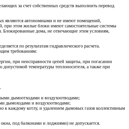
елающих за счет собственных средств выполнить перевод
рых являются автономными и не имеют помещений,
й, при этом жилые блоки имеют самостоятельные системы
. Блокированные дома, не отвечающие этим условиям,
еляется по результатам гидравлического расчета.
ющим требованиям:
ергии, при неисправности цепей защиты, при погасании
о допустимой температуры теплоносителя, а также при
.
ными дымоотходами и воздухоотводами;
ми дымоходами и воздухоотводами;
но к каждому котлу, и удалением дымовых газов коллективным
 окна, под балконами и лоджиями) не допускается.