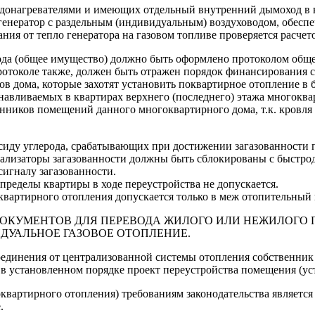
донагревателями и имеющих отдельный внутренний дымоход в ка
 генератор с раздельным (индивидуальным) воздуховодом, обес
ния от тепло генератора на газовом топливе проверяется расчет
ода (общее имущество) должно быть оформлено протоколом обще
отоколе также, должен быть отражен порядок финансирования с
в дома, которые захотят установить поквартирное отопление в 
анавливаемых в квартирах верхнего (последнего) этажа многокв
енников помещений данного многоквартирного дома, т.к. кровля
ксиду углерода, срабатывающих при достижении загазованности 
ализаторы загазованности должны быть сблокированы с быстр
сигналу загазованности.
пределы квартиры в ходе переустройства не допускается.
квартирного отопления допускается только в меж отопительный 
ДОКУМЕНТОВ ДЛЯ ПЕРЕВОДА ЖИЛОГО ИЛИ НЕЖИЛОГО
УАЛЬНОЕ ГАЗОВОЕ ОТОПЛЕНИЕ.
соединения от централизованной системы отопления собственни
т в установленном порядке проект переустройства помещения (у
квартирного отопления) требованиям законодательства является 
.