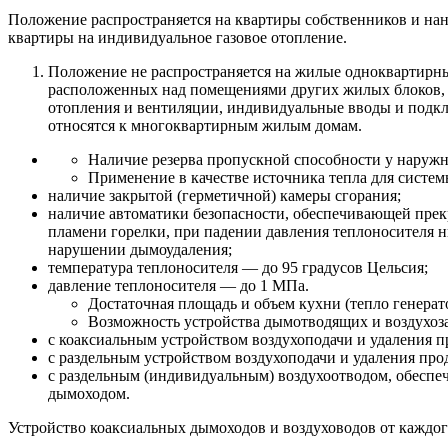
Положение распространяется на квартиры собственников и на
квартиры на индивидуальное газовое отопление.
Положение не распространяется на жилые одноквартирн
расположенных над помещениями других жилых блоков, 
отопления и вентиляции, индивидуальные вводы и подк
относятся к многоквартирным жилым домам.
Наличие резерва пропускной способности у наружны
Применение в качестве источника тепла для систе
наличие закрытой (герметичной) камеры сгорания;
наличие автоматики безопасности, обеспечивающей прек
пламени горелки, при падении давления теплоносителя н
нарушении дымоудаления;
температура теплоносителя — до 95 градусов Цельсия;
давление теплоносителя — до 1 МПа.
Достаточная площадь и объем кухни (тепло генера
Возможность устройства дымотводящих и воздухоз
с коаксиальным устройством воздухоподачи и удаления
с раздельным устройством воздухоподачи и удаления п
с раздельным (индивидуальным) воздухоотводом, обеспеч
дымоходом.
Устройство коаксиальных дымоходов и воздуховодов от каждого