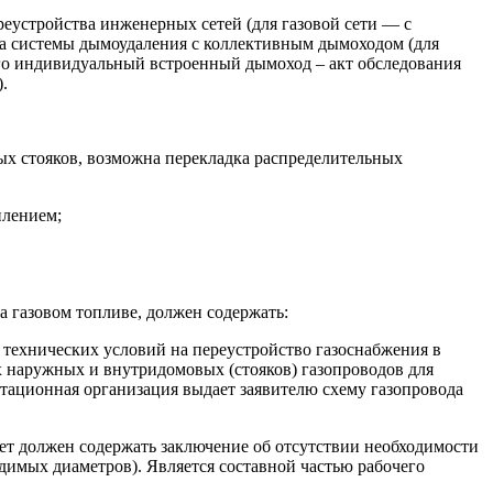
еустройства инженерных сетей (для газовой сети — с
кта системы дымоудаления с коллективным дымоходом (для
его индивидуальный встроенный дымоход – акт обследования
.
х стояков, возможна перекладка распределительных
плением;
а газовом топливе, должен содержать:
 технических условий на переустройство газоснабжения в
х наружных и внутридомовых (стояков) газопроводов для
тационная организация выдает заявителю схему газопровода
т должен содержать заключение об отсутствии необходимости
димых диаметров). Является составной частью рабочего