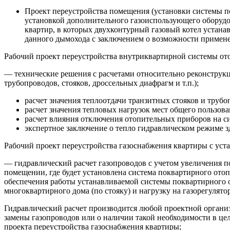
Проект переустройства помещения (установки системы по
установкой дополнительного газоиспользующего оборудов
квартир, в которых двухконтурный газовый котел устана
данного дымохода с заключением о возможности применен
Рабочий проект переустройства внутриквартирной системы от
— технические решения с расчетами относительно реконструк
трубопроводов, стояков, дроссельных диафрагм и т.п.);
расчет значения теплоотдачи транзитных стояков и труб
расчет значения тепловых нагрузок мест общего пользова
расчет влияния отключения отопительных приборов на с
экспертное заключение о тепло гидравлическом режиме з
Рабочий проект переустройства газоснабжения квартиры с уст
— гидравлический расчет газопроводов с учетом увеличения п
помещении, где будет установлена система поквартирного ото
обеспечения работы устанавливаемой системы поквартирного о
многоквартирного дома (по стояку) и нагрузку на газорегулято
Гидравлический расчет производится любой проектной органи
замены газопроводов или о наличии такой необходимости в це
проекта переустройства газоснабжения квартиры;