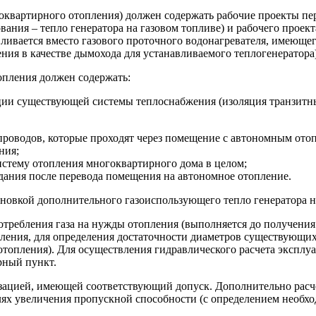
квартирного отопления) должен содержать рабочие проекты пер
ания – тепло генератора на газовом топливе) и рабочего прое
вливается вместо газового проточного водонагревателя, имеющ
ия в качестве дымохода для устанавливаемого теплогенератора)
опления должен содержать:
ции существующей системы теплоснабжения (изоляция транзитны
опроводов, которые проходят через помещение с автономным ото
ния;
истему отопления многоквартирного дома в целом;
дания после перевода помещения на автономное отопление.
ановкой дополнительного газоиспользующего тепло генератора н
отребления газа на нужды отопления (выполняется до получения
пления, для определения достаточности диаметров существующи
топления). Для осуществления гидравлического расчета эксплуа
рный пункт.
зацией, имеющей соответствующий допуск. Дополнительно расче
лях увеличения пропускной способности (с определением необхо