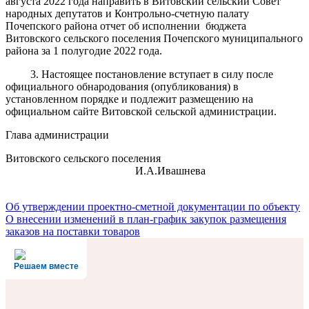
августа 2022 года направить в Витовский сельский Совет
народных депутатов и Контрольно-счетную палату
Почепского района отчет об исполнении бюджета
Витовского сельского поселения Почепского муниципального
района за 1 полугодие 2022 года.
3. Настоящее постановление вступает в силу после
официального обнародования (опубликования) в
установленном порядке и подлежит размещению на
официальном сайте Витовской сельской администрации.
Глава администрации
Витовского сельского поселения
И.А.Ивашнева
Навигация
Об утверждении проектно-сметной документации по объекту
О внесении изменений в план-график закупок размещения
по
заказов на поставки товаров
записям
Решаем вместе