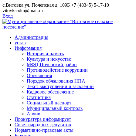
Skip
с.Витовка ул. Почепская д. 109Б
+7 (48345) 5-17-10
to
vitovkaadm@mail.ru
content
Вход
Администрация
устав
Информация
История и память
Культура и искусство
МФЦ Почепский район
Противодействие коррупции
Объявления
Порядок обжалования НПА
Текст выступлений и заявлений
Кадровое обеспечение
Статистика
Социальный паспорт
Муниципальный контроль
Архив
Прокуратура информирует
Совет народных депутатов
Нормативно-правовые акты
Бюджет