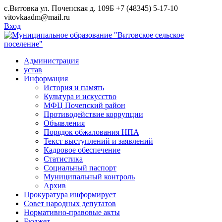
Skip
с.Витовка ул. Почепская д. 109Б
+7 (48345) 5-17-10
to
vitovkaadm@mail.ru
content
Вход
Администрация
устав
Информация
История и память
Культура и искусство
МФЦ Почепский район
Противодействие коррупции
Объявления
Порядок обжалования НПА
Текст выступлений и заявлений
Кадровое обеспечение
Статистика
Социальный паспорт
Муниципальный контроль
Архив
Прокуратура информирует
Совет народных депутатов
Нормативно-правовые акты
Бюджет