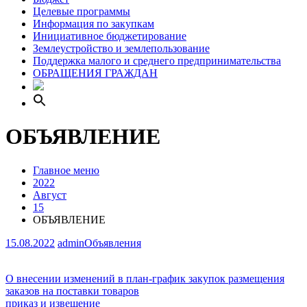
Целевые программы
Информация по закупкам
Инициативное бюджетирование
Землеустройство и землепользование
Поддержка малого и среднего предпринимательства
ОБРАЩЕНИЯ ГРАЖДАН
ОБЪЯВЛЕНИЕ
Главное меню
2022
Август
15
ОБЪЯВЛЕНИЕ
15.08.2022
admin
Объявления
Навигация
О внесении изменений в план-график закупок размещения
заказов на поставки товаров
по
приказ и извещение