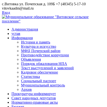
Skip
с.Витовка ул. Почепская д. 109Б
+7 (48345) 5-17-10
to
vitovkaadm@mail.ru
content
Вход
Администрация
устав
Информация
История и память
Культура и искусство
МФЦ Почепский район
Противодействие коррупции
Объявления
Порядок обжалования НПА
Текст выступлений и заявлений
Кадровое обеспечение
Статистика
Социальный паспорт
Муниципальный контроль
Архив
Прокуратура информирует
Совет народных депутатов
Нормативно-правовые акты
Бюджет