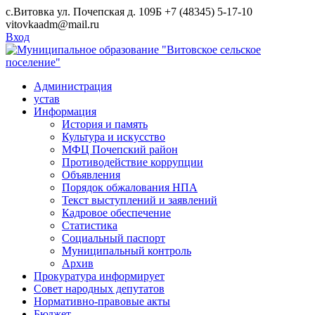
Skip
с.Витовка ул. Почепская д. 109Б
+7 (48345) 5-17-10
to
vitovkaadm@mail.ru
content
Вход
Администрация
устав
Информация
История и память
Культура и искусство
МФЦ Почепский район
Противодействие коррупции
Объявления
Порядок обжалования НПА
Текст выступлений и заявлений
Кадровое обеспечение
Статистика
Социальный паспорт
Муниципальный контроль
Архив
Прокуратура информирует
Совет народных депутатов
Нормативно-правовые акты
Бюджет