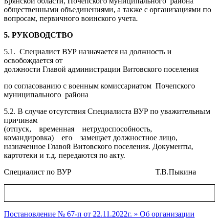
Брянской области, Почепского муниципального района
общественными объединениями, а также с организациями по
вопросам, первичного воинского учета.
5.
РУКОВОДСТВО
5.1. Специалист ВУР назначается на должность и
освобождается от
должности Главой администрации Витовского поселения
по согласованию с военным комиссариатом Почепского
муниципального района
5.2. В случае отсутствия Специалиста ВУР по уважительным
причинам
(отпуск, временная нетрудоспособность,
командировка) его замещает должностное лицо,
назначенное Главой Витовского поселения. Документы,
картотеки и т.д. передаются по акту.
Специалист по ВУР Т.В.Пыкина
Навигация
Постановление № 67-п от 22.11.2022г. » Об организации