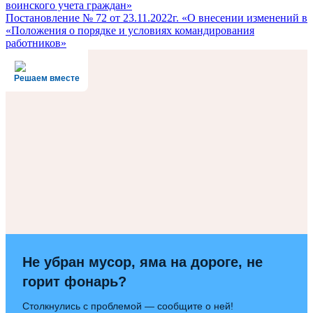
воинского учета граждан»
по
Постановление № 72 от 23.11.2022г. «О внесении изменений в
записям
«Положения о порядке и условиях командирования
работников»
Решаем вместе
Не убран мусор, яма на дороге, не
горит фонарь?
Столкнулись с проблемой — сообщите о ней!