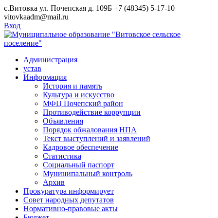
Skip
с.Витовка ул. Почепская д. 109Б
+7 (48345) 5-17-10
to
vitovkaadm@mail.ru
content
Вход
Администрация
устав
Информация
История и память
Культура и искусство
МФЦ Почепский район
Противодействие коррупции
Объявления
Порядок обжалования НПА
Текст выступлений и заявлений
Кадровое обеспечение
Статистика
Социальный паспорт
Муниципальный контроль
Архив
Прокуратура информирует
Совет народных депутатов
Нормативно-правовые акты
Бюджет