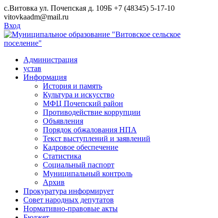
Skip
с.Витовка ул. Почепская д. 109Б
+7 (48345) 5-17-10
to
vitovkaadm@mail.ru
content
Вход
Администрация
устав
Информация
История и память
Культура и искусство
МФЦ Почепский район
Противодействие коррупции
Объявления
Порядок обжалования НПА
Текст выступлений и заявлений
Кадровое обеспечение
Статистика
Социальный паспорт
Муниципальный контроль
Архив
Прокуратура информирует
Совет народных депутатов
Нормативно-правовые акты
Бюджет