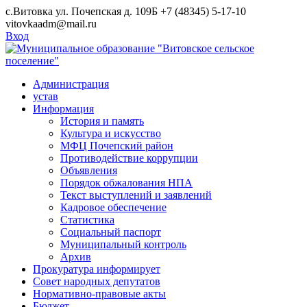
Skip
с.Витовка ул. Почепская д. 109Б
+7 (48345) 5-17-10
to
vitovkaadm@mail.ru
content
Вход
Администрация
устав
Информация
История и память
Культура и искусство
МФЦ Почепский район
Противодействие коррупции
Объявления
Порядок обжалования НПА
Текст выступлений и заявлений
Кадровое обеспечение
Статистика
Социальный паспорт
Муниципальный контроль
Архив
Прокуратура информирует
Совет народных депутатов
Нормативно-правовые акты
Бюджет