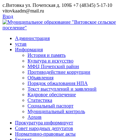
Skip
с.Витовка ул. Почепская д. 109Б
+7 (48345) 5-17-10
to
vitovkaadm@mail.ru
content
Вход
Администрация
устав
Информация
История и память
Культура и искусство
МФЦ Почепский район
Противодействие коррупции
Объявления
Порядок обжалования НПА
Текст выступлений и заявлений
Кадровое обеспечение
Статистика
Социальный паспорт
Муниципальный контроль
Архив
Прокуратура информирует
Совет народных депутатов
Нормативно-правовые акты
Бюджет