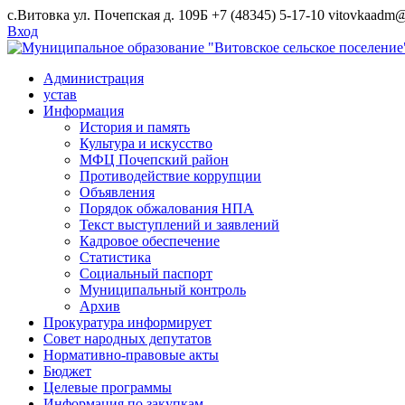
Skip
с.Витовка ул. Почепская д. 109Б
+7 (48345) 5-17-10
vitovkaadm@
to
Вход
content
Администрация
устав
Информация
История и память
Культура и искусство
МФЦ Почепский район
Противодействие коррупции
Объявления
Порядок обжалования НПА
Текст выступлений и заявлений
Кадровое обеспечение
Статистика
Социальный паспорт
Муниципальный контроль
Архив
Прокуратура информирует
Совет народных депутатов
Нормативно-правовые акты
Бюджет
Целевые программы
Информация по закупкам