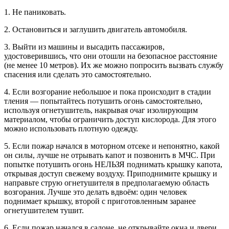
1. Не паниковать.
2. Остановиться и заглушить двигатель автомобиля.
3. Выйти из машины и высадить пассажиров,
удостоверившись, что они отошли на безопасное расстояние
(не менее 10 метров). Их же можно попросить вызвать службу
спасения или сделать это самостоятельно.
4. Если возгорание небольшое и пока происходит в стадии
тления — попытайтесь потушить огонь самостоятельно,
используя огнетушитель, накрывая очаг изолирующим
материалом, чтобы ограничить доступ кислорода. Для этого
можно использовать плотную одежду.
5. Если пожар начался в моторном отсеке и непонятно, какой
он силы, лучше не отрывать капот и позвонить в МЧС. При
попытке потушить огонь НЕЛЬЗЯ поднимать крышку капота,
открывая доступ свежему воздуху. Приподнимите крышку и
направьте струю огнетушителя в предполагаемую область
возгорания. Лучше это делать вдвоём: один человек
поднимает крышку, второй с приготовленным заранее
огнетушителем тушит.
6. Если пожар начался в салоне, не открывайте окна и двери