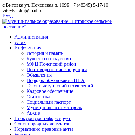
Skip
с.Витовка ул. Почепская д. 109Б
+7 (48345) 5-17-10
to
vitovkaadm@mail.ru
content
Вход
Администрация
устав
Информация
История и память
Культура и искусство
МФЦ Почепский район
Противодействие коррупции
Объявления
Порядок обжалования НПА
Текст выступлений и заявлений
Кадровое обеспечение
Статистика
Социальный паспорт
Муниципальный контроль
Архив
Прокуратура информирует
Совет народных депутатов
Нормативно-правовые акты
Бюджет