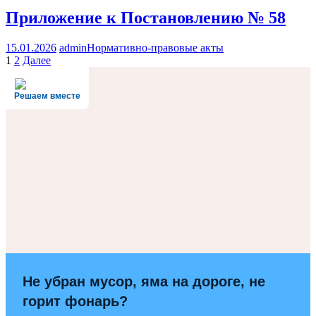
Приложение к Постановлению № 58
15.01.2026
admin
Нормативно-правовые акты
Навигация
1
2
Далее
по
Решаем вместе
записям
Не убран мусор, яма на дороге, не
горит фонарь?