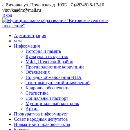
Skip
с.Витовка ул. Почепская д. 109Б
+7 (48345) 5-17-10
to
vitovkaadm@mail.ru
content
Вход
Администрация
устав
Информация
История и память
Культура и искусство
МФЦ Почепский район
Противодействие коррупции
Объявления
Порядок обжалования НПА
Текст выступлений и заявлений
Кадровое обеспечение
Статистика
Социальный паспорт
Муниципальный контроль
Архив
Прокуратура информирует
Совет народных депутатов
Нормативно-правовые акты
Бюджет