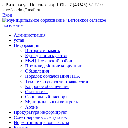
Skip
с.Витовка ул. Почепская д. 109Б
+7 (48345) 5-17-10
to
vitovkaadm@mail.ru
content
Вход
Администрация
устав
Информация
История и память
Культура и искусство
МФЦ Почепский район
Противодействие коррупции
Объявления
Порядок обжалования НПА
Текст выступлений и заявлений
Кадровое обеспечение
Статистика
Социальный паспорт
Муниципальный контроль
Архив
Прокуратура информирует
Совет народных депутатов
Нормативно-правовые акты
Бюджет