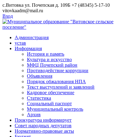
Skip
с.Витовка ул. Почепская д. 109Б
+7 (48345) 5-17-10
to
vitovkaadm@mail.ru
content
Вход
Администрация
устав
Информация
История и память
Культура и искусство
МФЦ Почепский район
Противодействие коррупции
Объявления
Порядок обжалования НПА
Текст выступлений и заявлений
Кадровое обеспечение
Статистика
Социальный паспорт
Муниципальный контроль
Архив
Прокуратура информирует
Совет народных депутатов
Нормативно-правовые акты
Бюджет