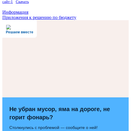
сайт-1
Скачать
Навигация
Информация
Приложения к решению по бюджету
по
записям
Решаем вместе
Не убран мусор, яма на дороге, не
горит фонарь?
Столкнулись с проблемой — сообщите о ней!