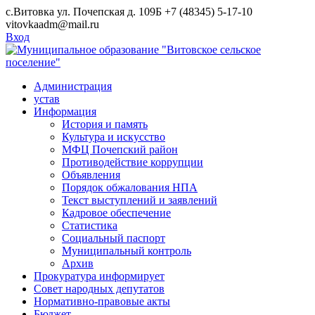
Skip
с.Витовка ул. Почепская д. 109Б
+7 (48345) 5-17-10
to
vitovkaadm@mail.ru
content
Вход
Администрация
устав
Информация
История и память
Культура и искусство
МФЦ Почепский район
Противодействие коррупции
Объявления
Порядок обжалования НПА
Текст выступлений и заявлений
Кадровое обеспечение
Статистика
Социальный паспорт
Муниципальный контроль
Архив
Прокуратура информирует
Совет народных депутатов
Нормативно-правовые акты
Бюджет