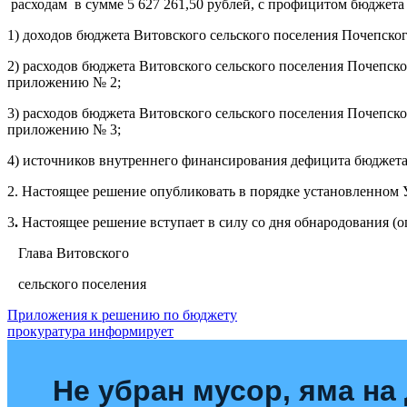
расходам в сумме 5 627 261,50 рублей, с профицитом бюджета
1) доходов бюджета Витовского сельского поселения Почепско
2) расходов бюджета Витовского сельского поселения Почепск
приложению № 2;
3) расходов бюджета Витовского сельского поселения Почепск
приложению № 3;
4) источников внутреннего финансирования дефицита бюджета 
2. Настоящее решение опубликовать в порядке установленном 
3
.
Настоящее решение вступает в силу со дня обнародования (о
Глава Витовского
сельского поселения Л.Н.
Навигация
Приложения к решению по бюджету
прокуратура информирует
по
записям
Не убран мусор, яма на 