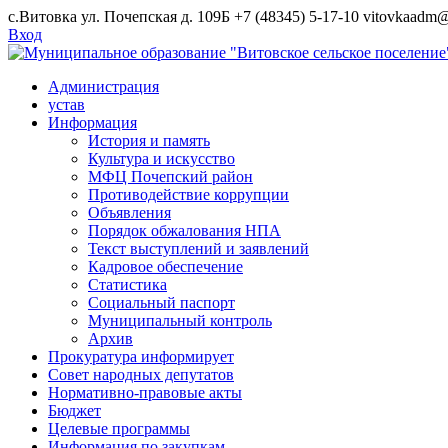
Skip
с.Витовка ул. Почепская д. 109Б
+7 (48345) 5-17-10
vitovkaadm@
to
Вход
content
Администрация
устав
Информация
История и память
Культура и искусство
МФЦ Почепский район
Противодействие коррупции
Объявления
Порядок обжалования НПА
Текст выступлений и заявлений
Кадровое обеспечение
Статистика
Социальный паспорт
Муниципальный контроль
Архив
Прокуратура информирует
Совет народных депутатов
Нормативно-правовые акты
Бюджет
Целевые программы
Информация по закупкам