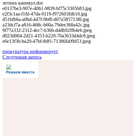
летних каникул.doc
e0137be3-907e-4061-9839-bf75c3365b83.jpg
e2f3c1aa-f1fd-47da-9119-f972603fdb10.jpg
d51bfb6a-a0bd-447f-9bf0-d07a585713f6.jpg
a23dcf7a-a816-468c-b60a-79dee368a42c.jpg
9f77a332-2312-4ec7-b366-d4db92ffb4eb.jpeg
d023d004-2d21-4353-b220-76a3633d4dc8.jpeg
e6e13f3b-ba20-47bf-8df1-71386fa09d53.jpeg
Навигация
прокуратура информирует
Следующая запись
по
записям
Решаем вместе