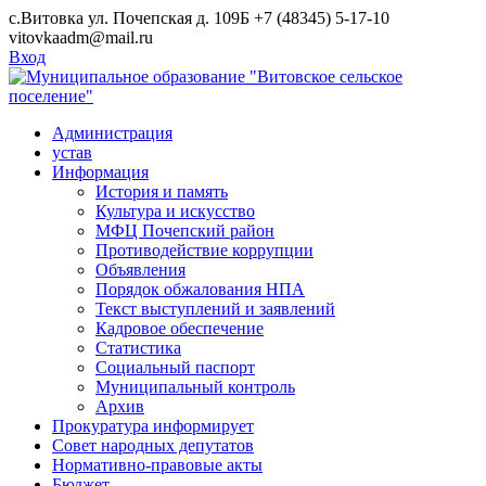
Skip
с.Витовка ул. Почепская д. 109Б
+7 (48345) 5-17-10
to
vitovkaadm@mail.ru
content
Вход
Администрация
устав
Информация
История и память
Культура и искусство
МФЦ Почепский район
Противодействие коррупции
Объявления
Порядок обжалования НПА
Текст выступлений и заявлений
Кадровое обеспечение
Статистика
Социальный паспорт
Муниципальный контроль
Архив
Прокуратура информирует
Совет народных депутатов
Нормативно-правовые акты
Бюджет