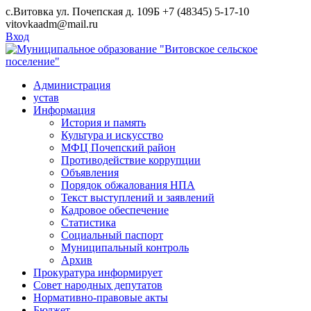
Skip
с.Витовка ул. Почепская д. 109Б
+7 (48345) 5-17-10
to
vitovkaadm@mail.ru
content
Вход
Администрация
устав
Информация
История и память
Культура и искусство
МФЦ Почепский район
Противодействие коррупции
Объявления
Порядок обжалования НПА
Текст выступлений и заявлений
Кадровое обеспечение
Статистика
Социальный паспорт
Муниципальный контроль
Архив
Прокуратура информирует
Совет народных депутатов
Нормативно-правовые акты
Бюджет