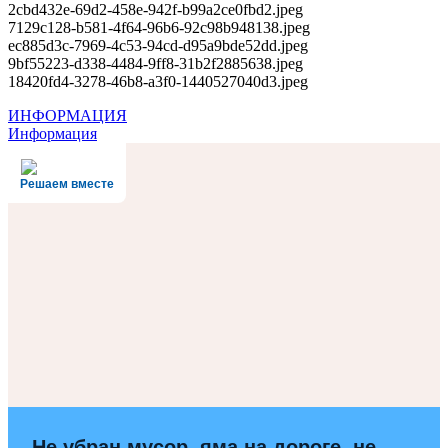
2cbd432e-69d2-458e-942f-b99a2ce0fbd2.jpeg
7129c128-b581-4f64-96b6-92c98b948138.jpeg
ec885d3c-7969-4c53-94cd-d95a9bde52dd.jpeg
9bf55223-d338-4484-9ff8-31b2f2885638.jpeg
18420fd4-3278-46b8-a3f0-1440527040d3.jpeg
Навигация
ИНФОРМАЦИЯ
Информация
по
записям
Решаем вместе
Не убран мусор, яма на дороге, не