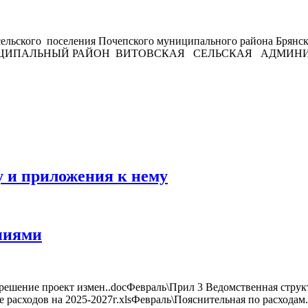
сельского поселения Почепского муниципального района Брян
ИПАЛЬНЫЙ РАЙОН ВИТОВСКАЯ СЕЛЬСКАЯ АДМИНИСТР
ту и приложения к нему
ниями
решение проект измен..docФевраль\Прил 3 Ведомственная структ
ие расходов на 2025-2027г.xlsФевраль\Пояснительная по расход