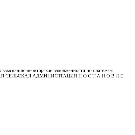
о взысканию дебиторской задолженности по платежам
Я СЕЛЬСКАЯ АДМИНИСТРАЦИЯ П О С Т А Н О В Л Е