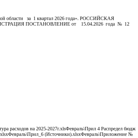
ской области за 1 квартал 2026 года». РОССИЙСКАЯ
АЦИЯ ПОСТАНОВЛЕНИЕ от 15.04.2026 года № 12
ура расходов на 2025-2027г.xlsФевраль\Прил 4 Распредел бюдж
ам.xlsxФевраль\Прил_6 (Источники).xlsxФевраль\Приложение №