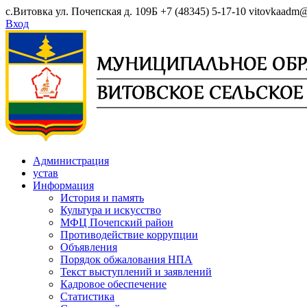
Skip
с.Витовка ул. Почепская д. 109Б
+7 (48345) 5-17-10
vitovkaadm@
to
Вход
content
Администрация
устав
Информация
История и память
Культура и искусство
МФЦ Почепский район
Противодействие коррупции
Объявления
Порядок обжалования НПА
Текст выступлений и заявлений
Кадровое обеспечение
Статистика