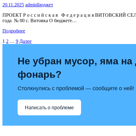
20.11.2025
admin
Бюджет
ПРОЕКТ Р о с с и й с к а я Ф е д е р а ц и я ВИТО
года № 00 с. Витовка О бюджете…
Подробнее
Навигация
1
2
…
9
Далее
по
записям
Не убран мусор, яма на 
фонарь?
Столкнулись с проблемой — сообщите о ней!
Написать о проблеме