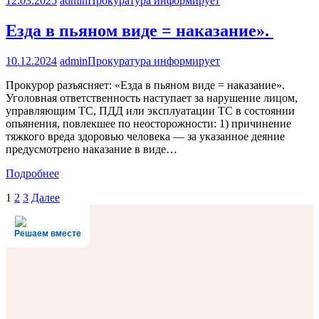
12.03.2025
admin
Прокуратура информирует
Езда в пьяном виде = наказание».
10.12.2024
admin
Прокуратура информирует
Прокурор разъясняет: «Езда в пьяном виде = наказание».
Уголовная ответственность наступает за нарушение лицом,
управляющим ТС, ПДД или эксплуатации ТС в состоянии
опьянения, повлекшее по неосторожности: 1) причинение
тяжкого вреда здоровью человека — за указанное деяние
предусмотрено наказание в виде…
Подробнее
Навигация
1
2
3
Далее
по
Решаем вместе
записям