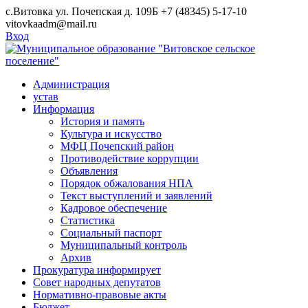
Skip
с.Витовка ул. Почепская д. 109Б
+7 (48345) 5-17-10
to
vitovkaadm@mail.ru
content
Вход
Администрация
устав
Информация
История и память
Культура и искусство
МФЦ Почепский район
Противодействие коррупции
Объявления
Порядок обжалования НПА
Текст выступлений и заявлений
Кадровое обеспечение
Статистика
Социальный паспорт
Муниципальный контроль
Архив
Прокуратура информирует
Совет народных депутатов
Нормативно-правовые акты
Бюджет