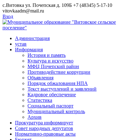
Skip
с.Витовка ул. Почепская д. 109Б
+7 (48345) 5-17-10
to
vitovkaadm@mail.ru
content
Вход
Администрация
устав
Информация
История и память
Культура и искусство
МФЦ Почепский район
Противодействие коррупции
Объявления
Порядок обжалования НПА
Текст выступлений и заявлений
Кадровое обеспечение
Статистика
Социальный паспорт
Муниципальный контроль
Архив
Прокуратура информирует
Совет народных депутатов
Нормативно-правовые акты
Бюджет