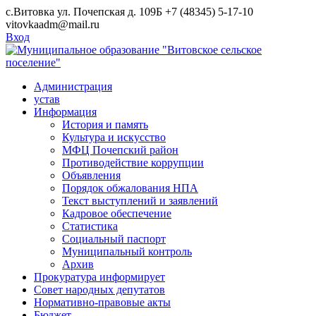
Skip
с.Витовка ул. Почепская д. 109Б
+7 (48345) 5-17-10
to
vitovkaadm@mail.ru
content
Вход
Администрация
устав
Информация
История и память
Культура и искусство
МФЦ Почепский район
Противодействие коррупции
Объявления
Порядок обжалования НПА
Текст выступлений и заявлений
Кадровое обеспечение
Статистика
Социальный паспорт
Муниципальный контроль
Архив
Прокуратура информирует
Совет народных депутатов
Нормативно-правовые акты
Бюджет