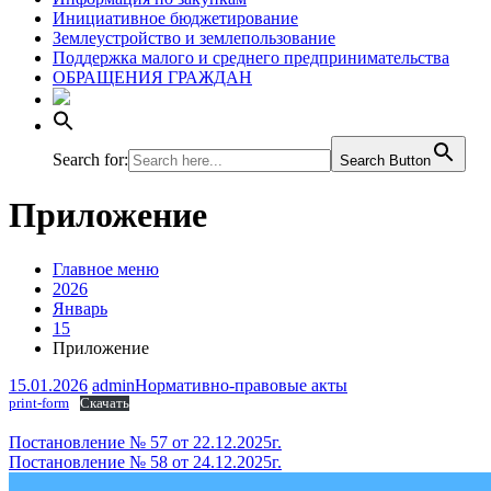
Инициативное бюджетирование
Землеустройство и землепользование
Поддержка малого и среднего предпринимательства
ОБРАЩЕНИЯ ГРАЖДАН
Search for:
Search Button
Приложение
Главное меню
2026
Январь
15
Приложение
15.01.2026
admin
Нормативно-правовые акты
print-form
Скачать
Навигация
Постановление № 57 от 22.12.2025г.
Постановление № 58 от 24.12.2025г.
по