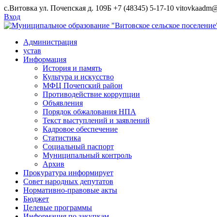
Skip
с.Витовка ул. Почепская д. 109Б
+7 (48345) 5-17-10
vitovkaadm@
to
Вход
content
Администрация
устав
Информация
История и память
Культура и искусство
МФЦ Почепский район
Противодействие коррупции
Объявления
Порядок обжалования НПА
Текст выступлений и заявлений
Кадровое обеспечение
Статистика
Социальный паспорт
Муниципальный контроль
Архив
Прокуратура информирует
Совет народных депутатов
Нормативно-правовые акты
Бюджет
Целевые программы
Информация по закупкам