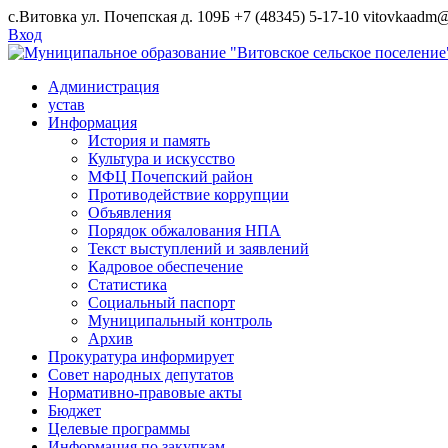
Skip
с.Витовка ул. Почепская д. 109Б
+7 (48345) 5-17-10
vitovkaadm@
to
Вход
content
Администрация
устав
Информация
История и память
Культура и искусство
МФЦ Почепский район
Противодействие коррупции
Объявления
Порядок обжалования НПА
Текст выступлений и заявлений
Кадровое обеспечение
Статистика
Социальный паспорт
Муниципальный контроль
Архив
Прокуратура информирует
Совет народных депутатов
Нормативно-правовые акты
Бюджет
Целевые программы
Информация по закупкам